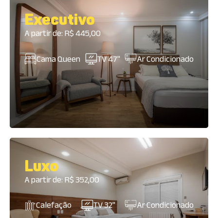
Executivo
A partir de: R$ 445,00
Cama Queen
TV 47"
Ar Condicionado
Luxo
A partir de: R$ 352,00
Calefação
TV 32"
Ar Condicionado