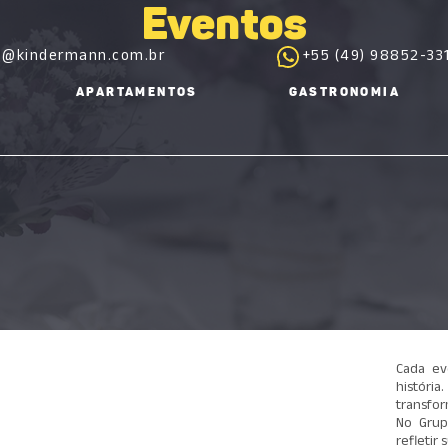
Eventos
s@kindermann.com.br
+55 (49) 98852-33
APARTAMENTOS
GASTRONOMIA
Cada ev
históri
transfo
No Grup
refletir