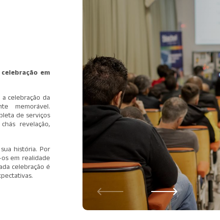
 celebração em
 a celebração da
nte memorável.
pleta de serviços
 chás revelação,
ua história. Por
-os em realidade
ada celebração é
pectativas.